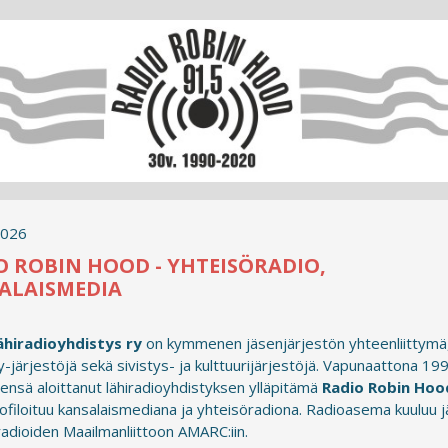
2026
O ROBIN HOOD - YHTEISÖRADIO,
ALAISMEDIA
ähiradioyhdistys ry
on kymmenen jäsenjärjestön yhteenliittymä
y-järjestöjä sekä sivistys- ja kulttuurijärjestöjä. Vapunaattona 19
ensä aloittanut lähiradioyhdistyksen ylläpitämä
Radio Robin Hood
rofiloituu kansalaismediana ja yhteisöradiona. Radioasema kuuluu 
adioiden Maailmanliittoon AMARC:iin.