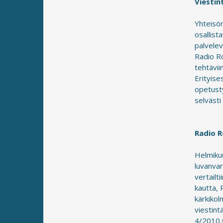
Viestin
Yhteisör
osallist
palvelev
Radio R
tehtävii
Erityise
opetusty
selväst
Radio R
Helmikuu
luvanva
vertailt
kautta, 
kärkikol
viestint
4/2010,