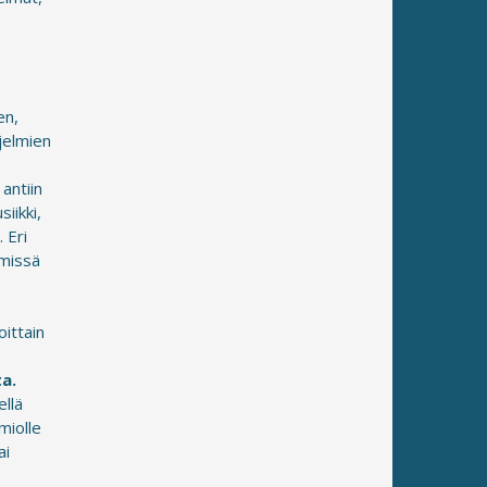
en,
hjelmien
,
 antiin
iikki,
 Eri
emissä
oittain
a.
ellä
miolle
ai