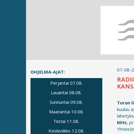
07-08-
OHJELMA-AJAT:
RADI
Perjantai 07.08.
KANS
Lauantai 08.08.
Sunnuntai 09.08.
Turun l
kuuluu a
Maanantai 10.08.
lähetyks
Tiistai 11.08.
MHz
, p
Yhteisör
Keskiviikko 12.08.