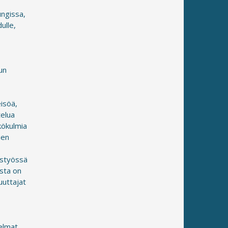
ungissa,
ulle,
un
isöä,
telua
äkökulmia
ien
eistyössä
ista on
uuttajat
elmat,