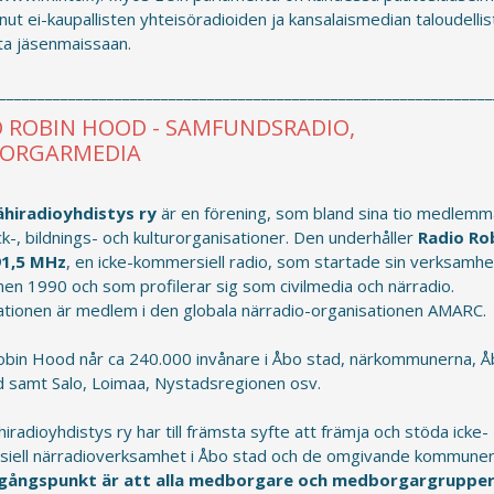
nut ei-kaupallisten yhteisöradioiden ja kansalaismedian taloudellis
ta jäsenmaissaan.
________________________________________________________________
O ROBIN HOOD - SAMFUNDSRADIO,
ORGARMEDIA
ähiradioyhdistys ry
är en förening, som bland sina tio medlemm
ck-, bildnings- och kulturorganisationer. Den underhåller
Radio Ro
91,5 MHz
, en icke-kommersiell radio, som startade sin verksamhe
en 1990 och som profilerar sig som civilmedia och närradio.
ationen är medlem i den globala närradio-organisationen AMARC.
obin Hood når ca 240.000 invånare i Åbo stad, närkommunerna, Å
d samt Salo, Loimaa, Nystadsregionen osv.
hiradioyhdistys ry har till främsta syfte att främja och stöda icke-
iell närradioverksamhet i Åbo stad och de omgivande kommuner
gångspunkt är att alla medborgare och medborgargruppe