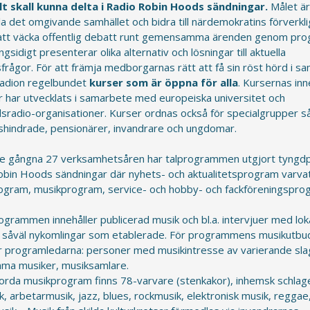
lt skall kunna delta i Radio Robin Hoods sändningar.
Målet är
la det omgivande samhället och bidra till närdemokratins förverkl
tt väcka offentlig debatt runt gemensamma ärenden genom pr
sidigt presenterar olika alternativ och lösningar till aktuella
frågor. För att främja medborgarnas rätt att få sin röst hörd i sa
radion regelbundet
kurser som är öppna för alla
. Kursernas inn
 har utvecklats i samarbete med europeiska universitet och
sradio-organisationer. Kurser ordnas också för specialgrupper 
nshindrade, pensionärer, invandrare och ungdomar.
e gångna 27 verksamhetsåren har talprogrammen utgjort tyngdp
obin Hoods sändningar där nyhets- och aktualitetsprogram varv
rogram, musikprogram, service- och hobby- och fackföreningspro
grammen innehåller publicerad musik och bl.a. intervjuer med lok
r, såväl nykomlingar som etablerade. För programmens musikutbu
r programledarna: personer med musikintresse av varierande sla
ma musiker, musiksamlare.
jorda musikprogram finns 78-varvare (stenkakor), inhemsk schlag
k, arbetarmusik, jazz, blues, rockmusik, elektronisk musik, reggae