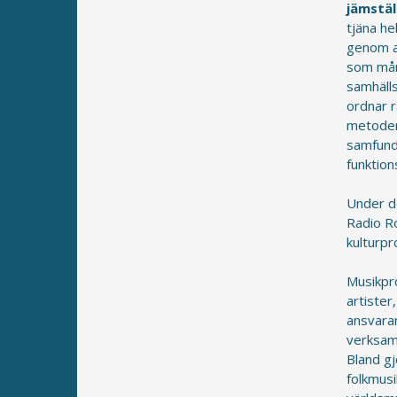
jämstäl
tjäna he
genom a
som mång
samhälls
ordnar 
metoder
samfund
funktio
Under d
Radio R
kulturp
Musikpro
artiste
ansvara
verksam
Bland g
folkmusi