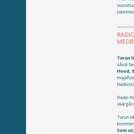
suositta
tukemis
________
RADI
MEDB
Turun l
såväl fa
Hood, 
majafton
Radiost
Radio R
skärgår
Turun lä
kommers
Som ut