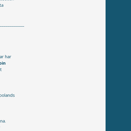
ta
____________
ar har
bin
t
bolands
na.
r