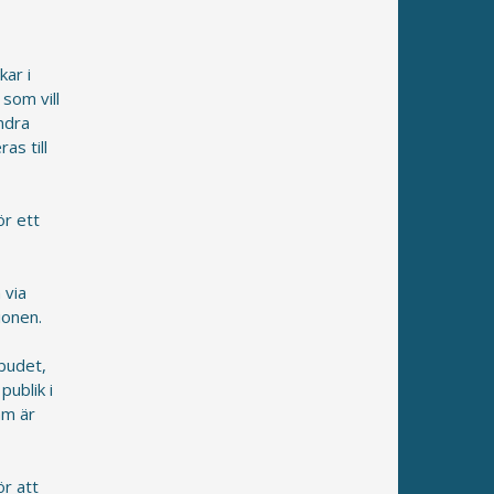
kar i
som vill
ndra
s till
ör ett
 via
ionen.
r
tbudet,
ublik i
am är
ör att