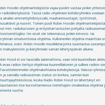
bin Hoodin ohjelmantekijöistä vajaa puolet vastaa jonkin yhteisön
n radiolähetyksistä. Tässä radio-ohjelmien kohderyhmiksi voidaan
ää ainakin ammattiyhdistysväki, maahanmuuttajat, työttömät,
eusaktiivit ja nuoret. Toinen puoli Robin Hoodin ohjelmantekijöist
ut mm. radiokurssien ja erityisharrastusten pohjalta radioasema
oistoimittajiksi. He eivät ole tekemässä jonkin intressi- tai
eryhmän omatuottoisia ohjelmia. Kulloinenkin ohjelma määrittää 
hmänsä, esim. Robin Hoodin musiikkitarjonta suuntautuu useamp
en makuyleisöön ja ikäryhmään saman lähetyspäivän aikana.
bin Hood ei soi taustalla äänimattona, vaan sitä kuunnellaan aktiiv
A avaa radion tiettyä ohjelmaa kuunnellakseen ja sulkee radion se
 Tavoittelemmekin ohjelmakohtaisia kohdeyleisöjä. Näissä ryhmis
n ja samalla radioaseman status on korkea, samoin kuin
uuttajayhteisöissä, koska Radio Robin Hood on lähettänyt eri
itaustaisten itse kurssittamiensa toimittajien omakielisiä ohjelmia 
mmentä vuotta.