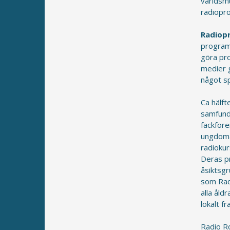
världsmu
radiopr
Radiop
program
göra pro
medier 
något sp
Ca hälf
samfund
fackföre
ungdoma
radiokur
Deras pr
åsiktsgr
som Rad
alla ål
lokalt fr
Radio Ro