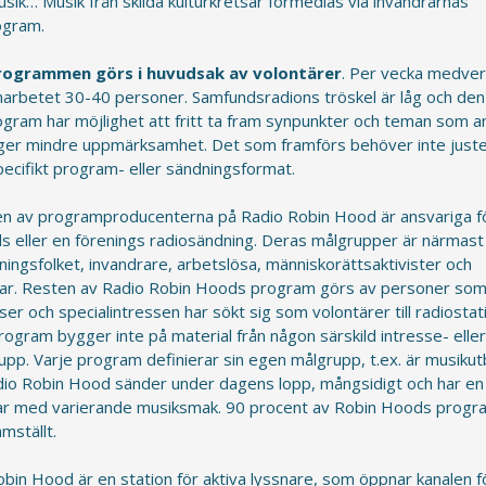
sik… Musik från skilda kulturkretsar förmedlas via invandrarnas
ogram.
rogrammen görs i huvudsak av volontärer
. Per vecka medver
arbetet 30-40 personer. Samfundsradions tröskel är låg och den 
gram har möjlighet att fritt ta fram synpunkter och teman som a
ger mindre uppmärksamhet. Det som framförs behöver inte justera
ecifikt program- eller sändningsformat.
ten av programproducenterna på Radio Robin Hood är ansvariga f
s eller en förenings radiosändning. Deras målgrupper är närmast
ningsfolket, invandrare, arbetslösa, människorättsaktivister och
r. Resten av Radio Robin Hoods program görs av personer som
ser och specialintressen har sökt sig som volontärer till radiostat
ogram bygger inte på material från någon särskild intresse- elle
upp. Varje program definierar sin egen målgrupp, t.ex. är musiku
io Robin Hood sänder under dagens lopp, mångsidigt och har en p
drar med varierande musiksmak. 90 procent av Robin Hoods progr
amställt.
bin Hood är en station för aktiva lyssnare, som öppnar kanalen f