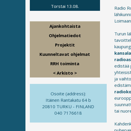
Torstai 13.08.
Radio R
lähikunn
Loimaan
Ajankohtaista
Turun lä
Ohjelmatiedot
tavoitte
Projektit
kaupungi
kansala
Kuunneltavat ohjelmat
radioas
RRH toiminta
edistää 
yhteisis
< Arkisto >
ja vaiht
edistämi
radiok
Osoite (address):
eurooppa
Itäinen Rantakatu 64 b
suunnatt
20810 TURKU - FINLAND
tai nuor
040 7176618
Kahdenk
puhepain