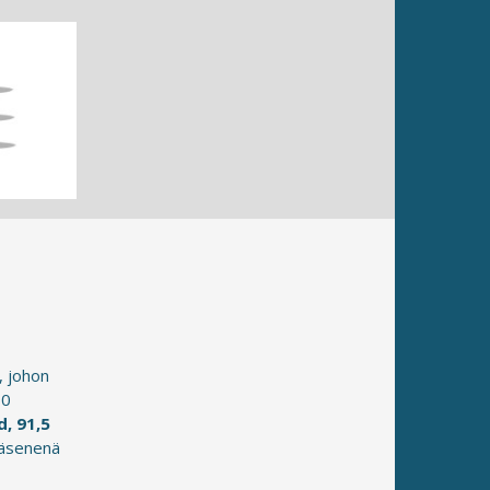
, johon
90
, 91,5
jäsenenä