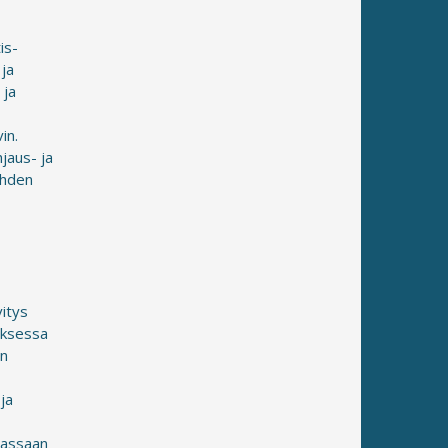
is-
 ja
 ja
in.
jaus- ja
ähden
vitys
uksessa
an
ja
massaan