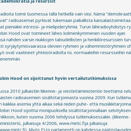
tädemokratia ja resurssit
adioita toimii Suomessa tällä hetkellä vain viisi. Nämä ”demokraatt
avat” radioasemat pyrkivät tukemaan paikallista kansalaistoimintaa
at pieniäkin intressi- ja mielipideryhmiä. Turun lähiradioyhdistys ry
obin Hood ovat toimineet lähes kolmenkymmenen vuoden ajan
nsä nähden varsin niukkojen taloudellisten ja henkilöresurssien turv
sti syrjäytymisvaarassa olevien ryhmien ja vähemmistöryhmien oh
ö ovat vaatineet yhteisöradiolta ns. normaaleihin resursseihin n
i enemmän.
obin Hood on sijoittunut hyvin vertailututkimuksissa
ssa 2010 julkaistiin liikenne- ja viestintäministeriön teettämä sel
raisten radioasemien sisältötarjonnasta vuonna 2009. Kun tutkim
iin kaikkia asemia yhtä aikaa sekä niiden puhe- että musiikkitarjonn
Robin Hood sijoittui monipuolisella sisältötarjonnallaan selvityksen
mikkoon, kuten vuonna 2006 tehdyssä tutkimuksessakin. (liikenne- 
äministeriö, julkaisuja 4/2006, www.mintc.fija julkaisuja
www.mintc.fi). Myös EU:n parlamentti on kahdessa päätöslausel