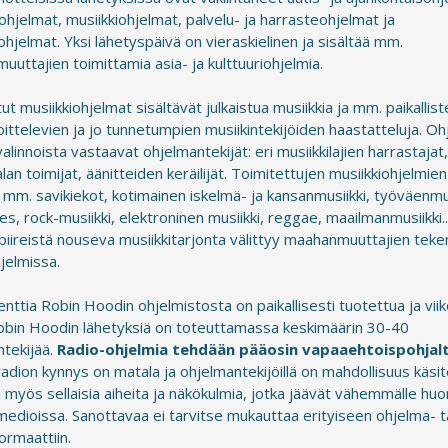
iohjelmat, musiikkiohjelmat, palvelu- ja harrasteohjelmat ja
ohjelmat. Yksi lähetyspäivä on vieraskielinen ja sisältää mm.
uttajien toimittamia asia- ja kulttuuriohjelmia.
ut musiikkiohjelmat sisältävät julkaistua musiikkia ja mm. paikallist
oittelevien ja jo tunnetumpien musiikintekijöiden haastatteluja. O
valinnoista vastaavat ohjelmantekijät: eri musiikkilajien harrastajat
alan toimijat, äänitteiden keräilijät. Toimitettujen musiikkiohjelmien
 mm. savikiekot, kotimainen iskelmä- ja kansanmusiikki, työväenmus
ues, rock-musiikki, elektroninen musiikki, reggae, maailmanmusiikki...
ipiireistä nouseva musiikkitarjonta välittyy maahanmuuttajien tek
jelmissa.
nttia Robin Hoodin ohjelmistosta on paikallisesti tuotettua ja viik
obin Hoodin lähetyksiä on toteuttamassa keskimäärin 30-40
ntekijää.
Radio-ohjelmia tehdään pääosin vapaaehtoispohjalt
adion kynnys on matala ja ohjelmantekijöillä on mahdollisuus käsit
 myös sellaisia aiheita ja näkökulmia, jotka jäävät vähemmälle huo
edioissa. Sanottavaa ei tarvitse mukauttaa erityiseen ohjelma- t
ormaattiin.