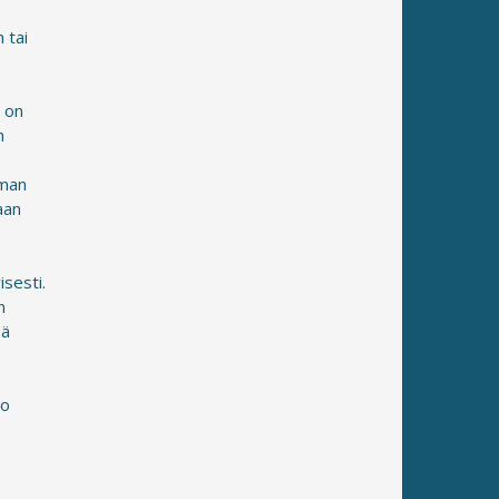
 tai
ä on
n
oman
aan
isesti.
n
sä
jo