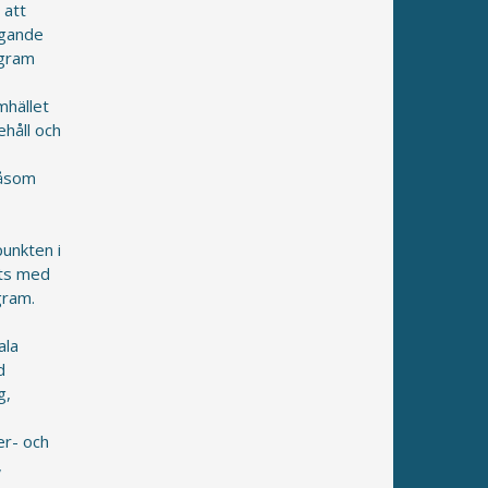
 att
igande
ogram
mhället
ehåll och
såsom
unkten i
ats med
gram.
ala
d
g,
er- och
,