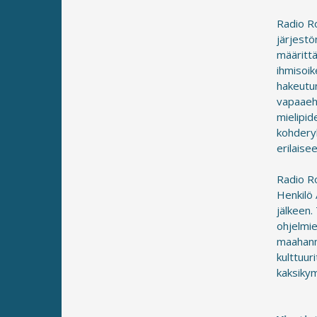
Radio Ro
järjestö
määritt
ihmisoik
hakeutun
vapaaeht
mielipid
kohdery
erilaise
Radio Ro
Henkilö 
jälkeen.
ohjelmie
maahanm
kulttuur
kaksiky