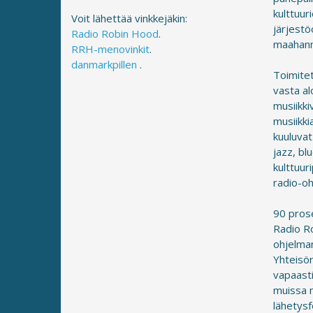
kulttuur
Voit lähettää vinkkejäkin:
järjestö
Radio Robin Hood
.
maahanmu
RRH-menovinkit
.
danmarkpillen
.
Toimitet
vasta al
musiikki
musiikki
kuuluvat
jazz, bl
kulttuur
radio-oh
90 prose
Radio R
ohjelma
Yhteisör
vapaasti
muissa m
lähetysf