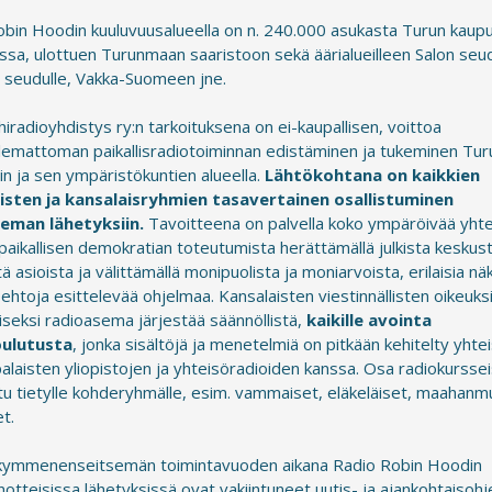
obin Hoodin kuuluvuusalueella on n. 240.000 asukasta Turun kaup
issa, ulottuen Turunmaan saaristoon sekä äärialueilleen Salon seud
 seudulle, Vakka-Suomeen jne.
hiradioyhdistys ry:n tarkoituksena on ei-kaupallisen, voittoa
lemattoman paikallisradiotoiminnan edistäminen ja tukeminen Tur
n ja sen ympäristökuntien alueella.
Lähtökohtana on kaikkien
isten ja kansalaisryhmien tasavertainen osallistuminen
eman lähetyksiin.
Tavoitteena on palvella koko ympäröivää yhte
paikallisen demokratian toteutumista herättämällä julkista keskus
tä asioista ja välittämällä monipuolista ja moniarvoista, erilaisia n
oehtoja esittelevää ohjelmaa. Kansalaisten viestinnällisten oikeuks
seksi radioasema järjestää säännöllistä,
kaikille avointa
oulutusta
, jonka sisältöjä ja menetelmiä on pitkään kehitelty yht
laisten yliopistojen ja yhteisöradioiden kanssa. Osa radiokursse
u tietylle kohderyhmälle, esim. vammaiset, eläkeläiset, maahanm
et.
ymmenenseitsemän toimintavuoden aikana Radio Robin Hoodin
otteisissa lähetyksissä ovat vakiintuneet uutis- ja ajankohtaisohj